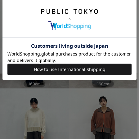
160cm
160cm