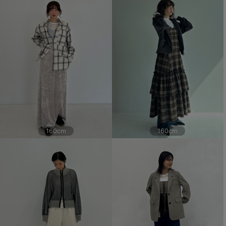
160cm
160cm