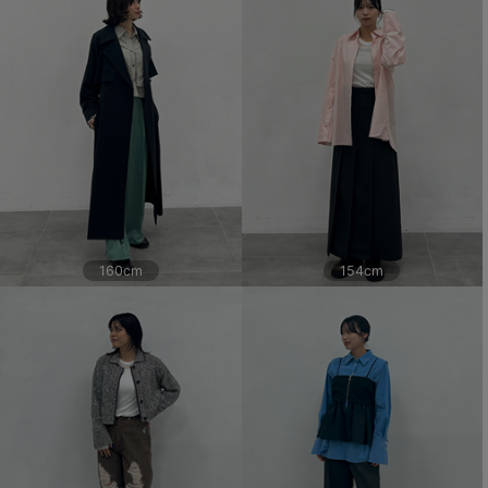
160cm
154cm