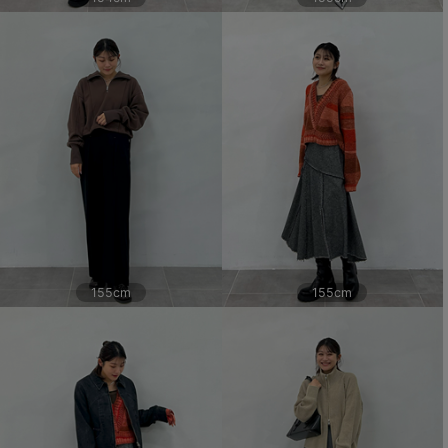
155cm
155cm