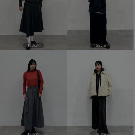
160cm
159cm
154cm
155cm