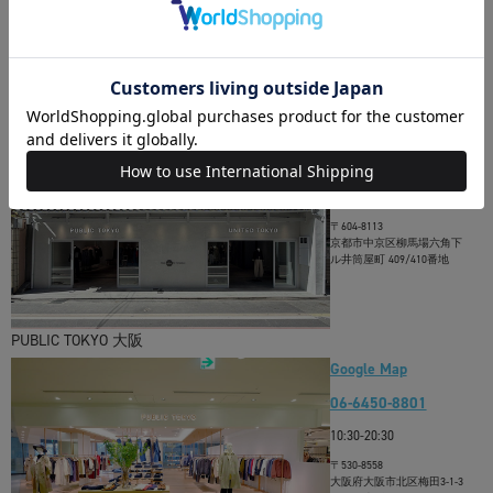
愛知県名古屋市中区栄3-29-1
名古屋パルコ 西館2F
PUBLIC TOKYO 京都
柳馬場
Google Map
075-708-5669
12:00-20:00
〒604-8113
京都市中京区柳馬場六角下
ル井筒屋町 409/410番地
PUBLIC TOKYO 大阪
Google Map
06-6450-8801
10:30-20:30
〒530-8558
大阪府大阪市北区梅田3-1-3