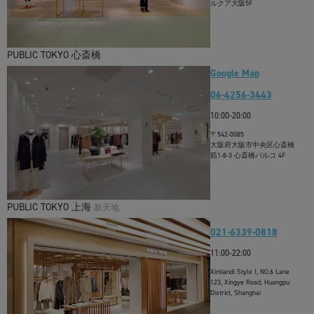
ルクア大阪5F
PUBLIC TOKYO 心斎橋
Google Map
06-4256-3443
10:00-20:00
〒542-0085
大阪府大阪市中央区心斎橋
筋1-8-3 心斎橋パルコ 4F
PUBLIC TOKYO 上海
新天地
021-6339-0818
11:00-22:00
Xintiandi Style I, NO.6 Lane
123, Xingye Road, Huangpu
District, Shanghai