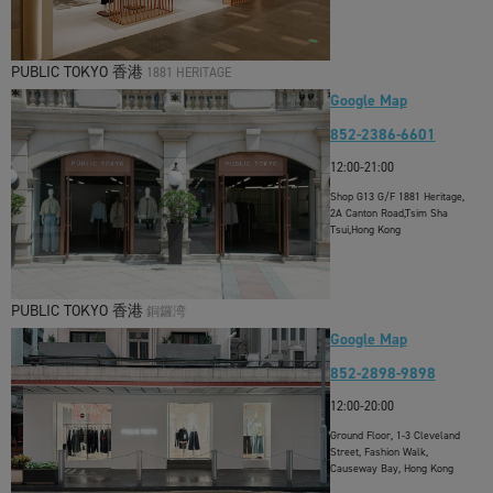
PUBLIC TOKYO 香港
1881 HERITAGE
Google Map
852-2386-6601
12:00-21:00
Shop G13 G/F 1881 Heritage,
2A Canton Road,Tsim Sha
Tsui,Hong Kong
PUBLIC TOKYO 香港
銅鑼湾
Google Map
852-2898-9898
12:00-20:00
Ground Floor, 1-3 Cleveland
Street, Fashion Walk,
Causeway Bay, Hong Kong