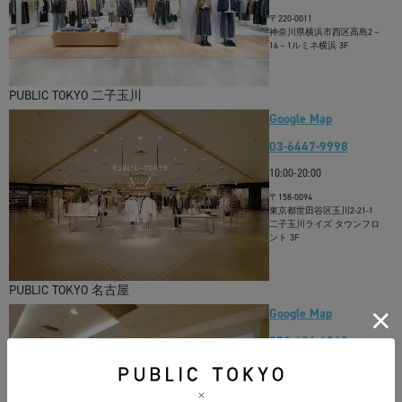
〒220-0011
神奈川県横浜市西区高島2－
16－1ルミネ横浜 3F
PUBLIC TOKYO 二子玉川
Google Map
03-6447-9998
10:00-20:00
〒158-0094
東京都世田谷区玉川2-21-1
二子玉川ライズ タウンフロ
ント 3F
PUBLIC TOKYO 名古屋
Google Map
052-684-4848
10:00-20:00
〒460-0008