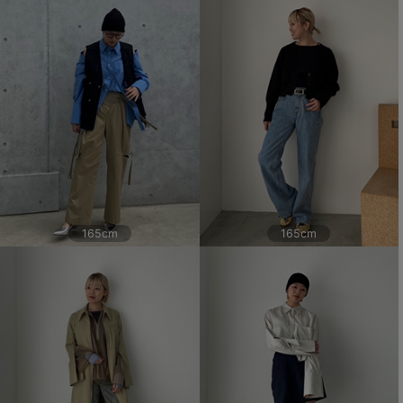
165cm
165cm