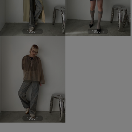
165cm
165cm
165cm