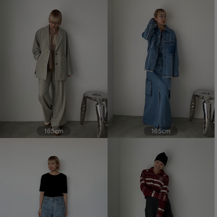
165cm
165cm