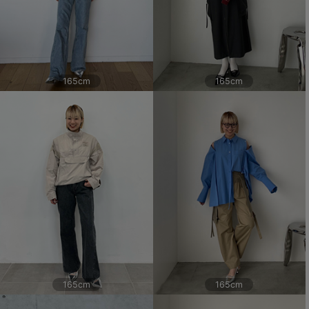
165cm
165cm
165cm
165cm