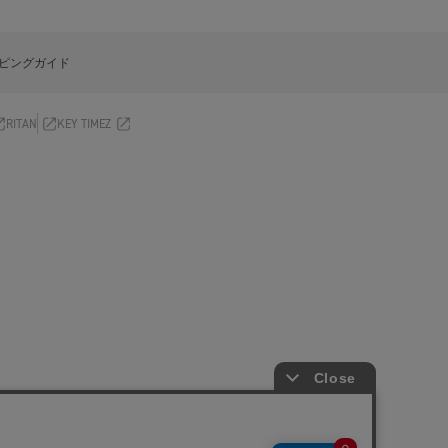
ピングガイド
RITAN
KEY TIMEZ