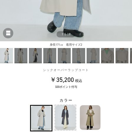
1
|
19
身長171㎝ 着用サイズ2
シックオーバーラップコート
￥35,200
税込
320ポイント付与
カラー