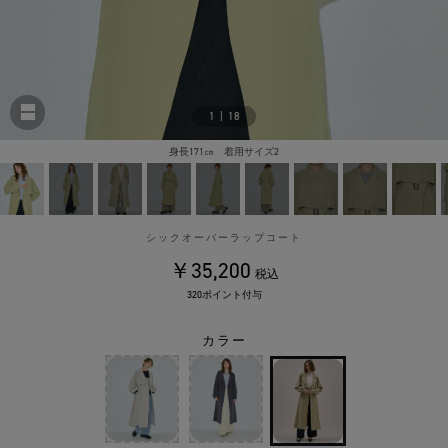
1
|
18
身長171㎝ 着用サイズ2
シックオーバーラップコート
￥35,200
税込
320ポイント付与
カラー