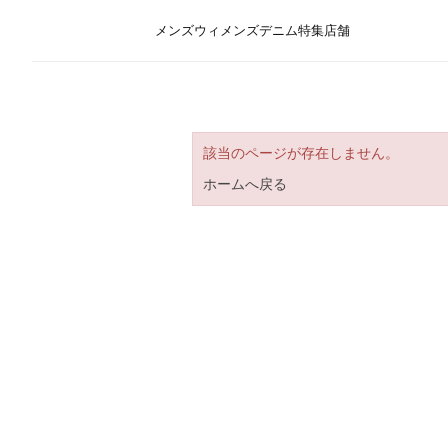
メンズ
ウィメンズ
デニム
特集
店舗
該当のページが存在しません。
ホームへ戻る