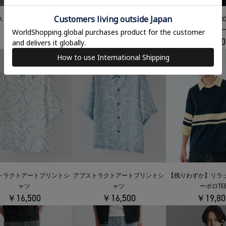
ストラップコルクベッドサ
NAPRON/SHIOTA 折ショルダーL
【残りわずか】NAPRON
￥14,300
ンダル
ショルダー
￥16,500
￥14,30
【残りわずか】リラ
アブストラクトアートプリントシ
トラクトアートプリントシ
ーポロTE
ャツ
ャツ
￥19,80
￥16,500
￥16,500