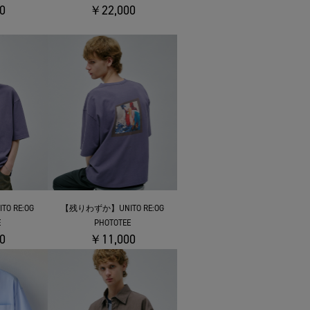
0
￥22,000
 RE:OG
【残りわずか】UNITO RE:OG
E
PHOTOTEE
0
￥11,000