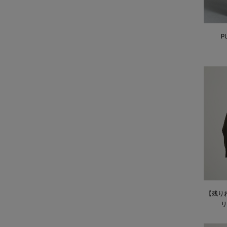
PU
【残り
リ