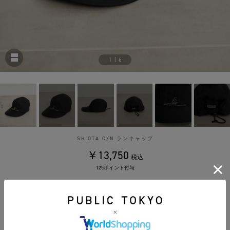
1
|
6
SHIOTA C/N ランキャップ
￥13,750
税込
125ポイント付与
カラー