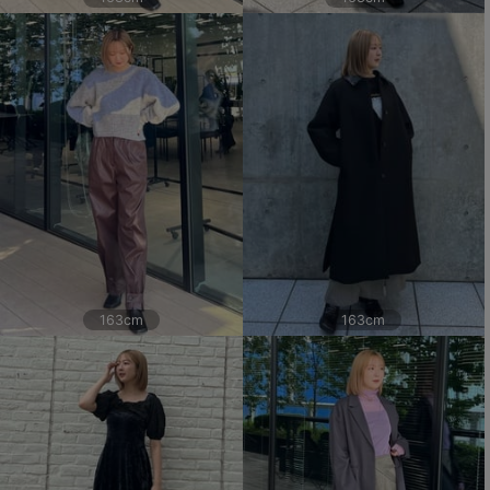
163cm
163cm