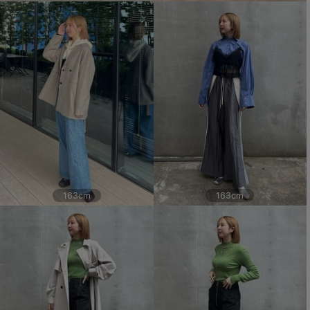
163cm
163cm