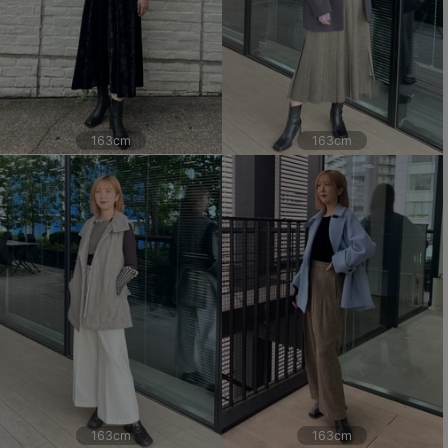
163cm
163cm
163cm
163cm