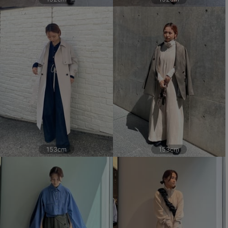
153cm
153cm