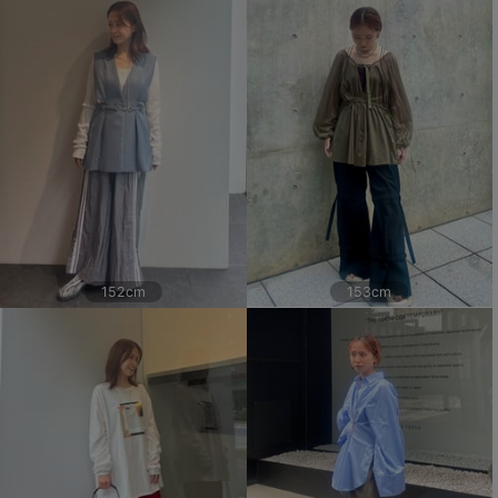
152cm
153cm