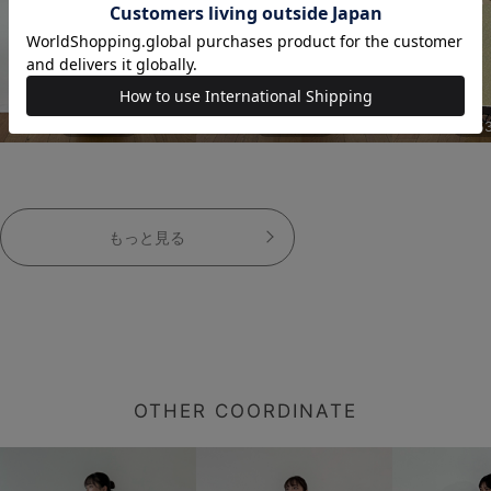
153cm
153cm
15
もっと見る
OTHER COORDINATE