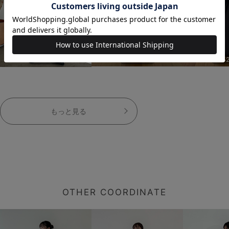
152cm
152cm
15
もっと見る
OTHER COORDINATE