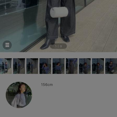
1
|
9
156cm