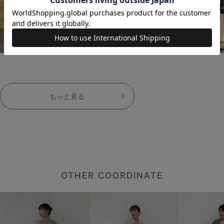
156cm
156cm
15
もっと見る
OTHER COORDINATE