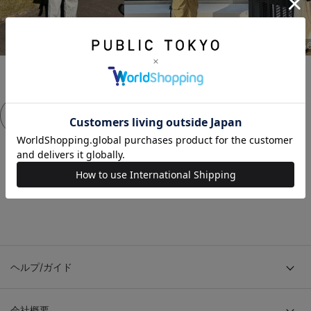
156cm
156cm
15
もっと見る
ヘルプ/ガイド
会社概要