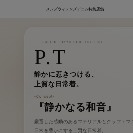
メンズ
ウィメンズ
デニム
特集
店舗
PUBLIC TOKYO HIGH-END LINE
P.T
静かに惹きつける、
上質な日常着。
-Concept-
『静かなる和音』
厳選した感動のあるマテリアルとクラフトマ
日常を豊かにする上質な日常着。