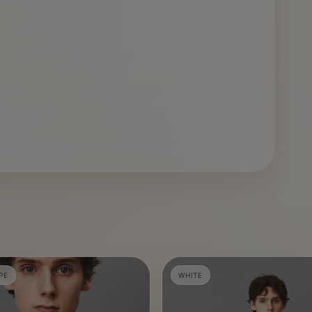
、
PE
WHITE