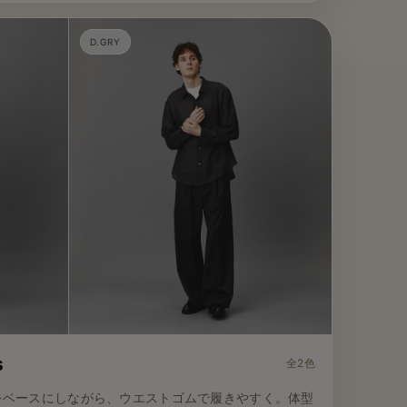
D.GRY
s
全2色
をベースにしながら、ウエストゴムで履きやすく。体型