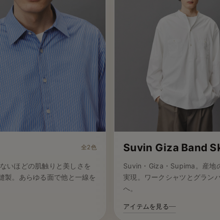
Suvin Giza Band S
全2色
じられないほどの肌触りと美しさを
Suvin・Giza・Supim
縫製。あらゆる面で他と一線を
実現。ワークシャツとグラン
へ。
アイテムを見る