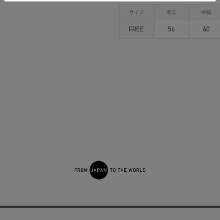
サイズ
着丈
身幅
FREE
56
60