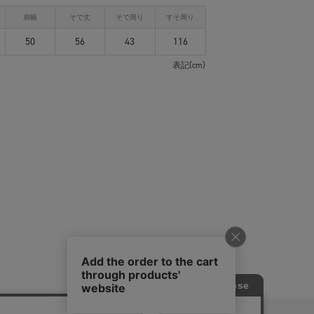
肩幅
そで丈
そで周り
すそ周り
50
56
43
116
表記(cm)