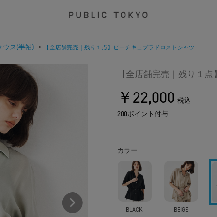
ウス(半袖)
>
【全店舗完売｜残り１点】ピーチキュプラドロストシャツ
【全店舗完売｜残り１点
￥22,000
税込
200ポイント付与
カラー
BLACK
BEIGE