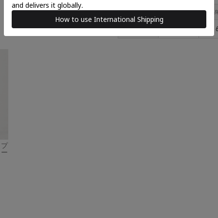
サイズ
着丈
FREE
69
ュプ
カー