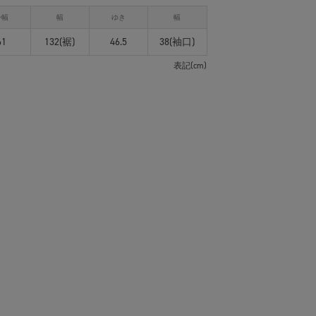
身幅
幅
ゆき
幅
61
132(裾)
46.5
38(袖口)
表記(cm)