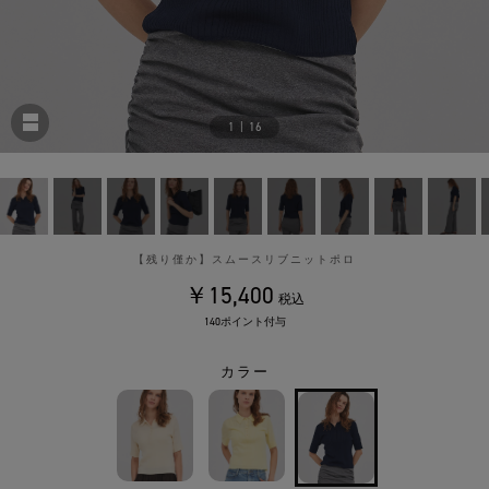
1
|
16
【残り僅か】スムースリブニットポロ
￥15,400
税込
140ポイント付与
カラー