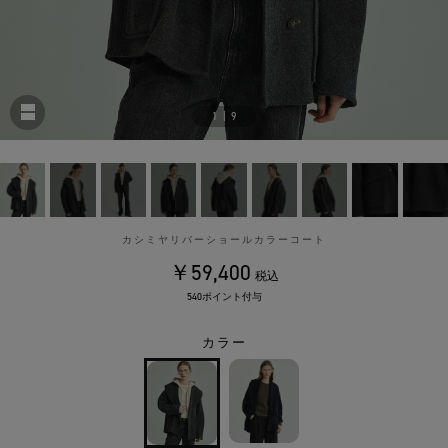
1
|
9
カシミヤリバーショールカラーコート
￥59,400
税込
540ポイント付与
カラー