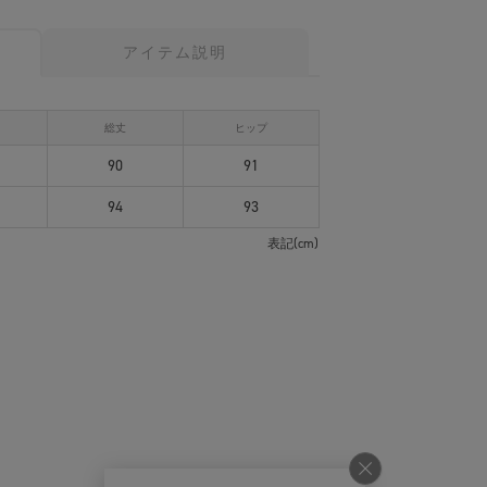
アイテム説明
ト
総丈
ヒップ
90
91
94
93
表記(cm)