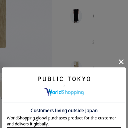
1
2
1
ズ2：159㎝
2
相談する