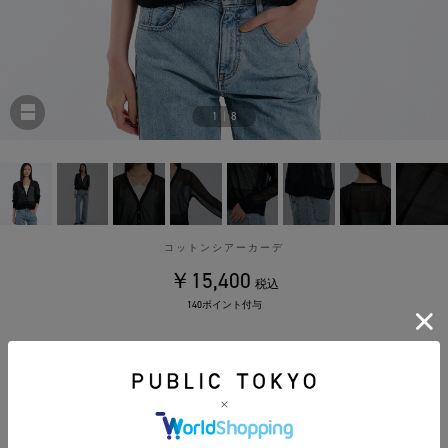
1
|
8
コットンシアーカーデ
￥15,400
税込
140ポイント付与
カラー