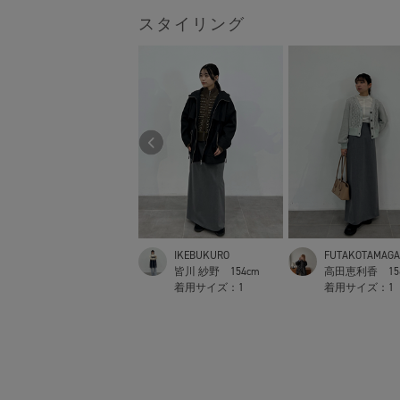
スタイリング
WOMENS SHINJUKU
IKEBUKURO
FUTAKOTAMAG
植野楓
163cm
皆川 紗野
154cm
高田恵利香
1
着用サイズ：
2
着用サイズ：
1
着用サイズ：
1