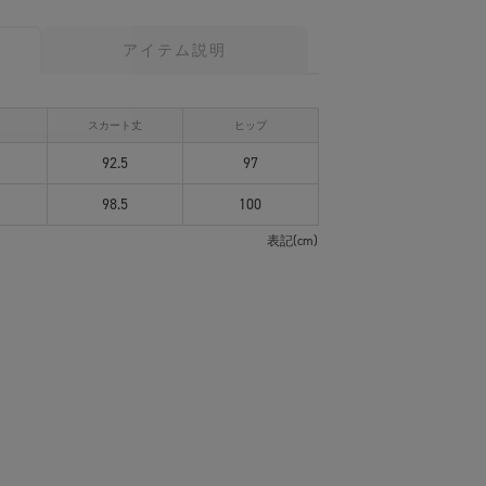
アイテム説明
ト
スカート丈
ヒップ
92.5
97
98.5
100
表記(cm)
NS SHINJUKU
IKEBUKURO
FUTAKOTAMAGAWA
楓
163cm
皆川 紗野
154cm
高田恵利香
156cm
サイズ：
2
着用サイズ：
1
着用サイズ：
1