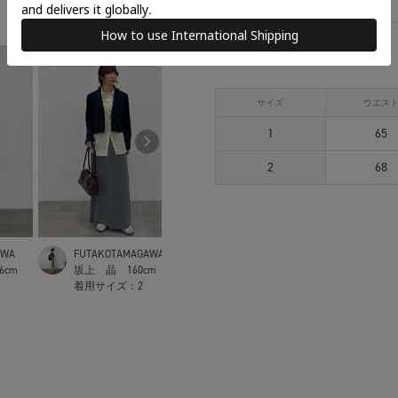
アイテムサイズ
サイズ
ウエス
1
65
2
68
AWA
FUTAKOTAMAGAWA
FUTAKOTAMAGAWA
WOME
56cm
坂上 晶
160cm
高田恵利香
156cm
植野
着用サイズ：
2
着用サイズ：
1
着用