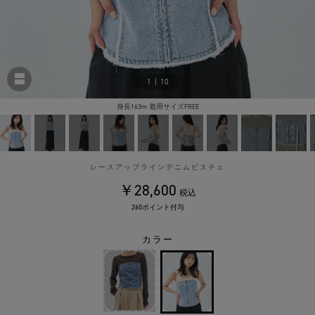
1
|
10
身長163m 着用サイズFREE
レースアップラインデニムビスチェ
￥28,600
税込
260ポイント付与
カラー