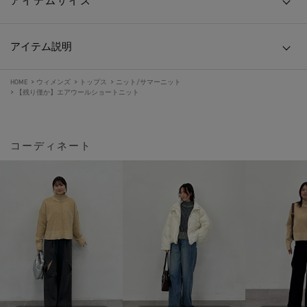
アイテムサイズ
アイテム説明
HOME
>
ウィメンズ
>
トップス
>
ニット/サマーニット
>
【残り僅か】エアウールショートニット
コーディネート