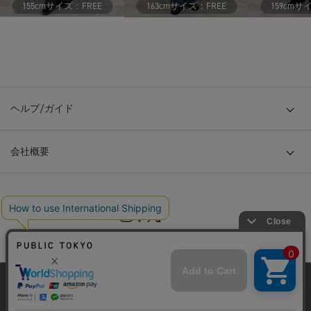
サイズ：
サイズ：
サ
155cm
FREE
163cm
FREE
159cm
ヘルプ/ガイド
会社概要
当サイトはクッキー(cookie)を使用します。クッキーはサイト内
© TOKYO BASE CO., LTD
の一部の機能および、サイトの使用状況の分析からマーケティ
ング活動に利用することを目的としています。