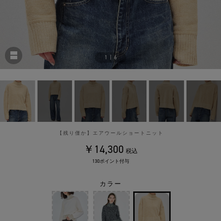
1
|
6
【残り僅か】エアウールショートニット
￥14,300
税込
130ポイント付与
カラー