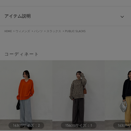
アイテム説明
HOME
>
ウィメンズ
>
パンツ
>
スラックス
>
PUBLIC SLACKS
コーディネート
サイズ：
サイズ：
163cm
2
154cm
1
163cm