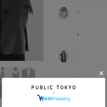
1
2
1
2
1