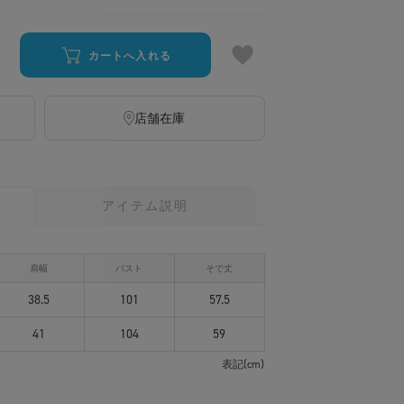
カートへ入れる
店舗在庫
アイテム説明
AKOTAMAGAWA
IKEBUKURO
FUTAKOTAMAGAWA
肩幅
バスト
そで丈
恵利香
156cm
皆川 紗野
154cm
坂上 晶
160cm
サイズ：
1
着用サイズ：
1
着用サイズ：
2
38.5
101
57.5
41
104
59
表記(cm)