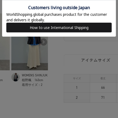
2
相談する
アイテムサイズ
WOMENS SHINJUKU
WOMENS SHINJUKU
FUT
サイズ
着丈
cm
植野楓
163cm
植野楓
163cm
高田
着用サイズ：
2
着用サイズ：
2
着用
1
66
2
71