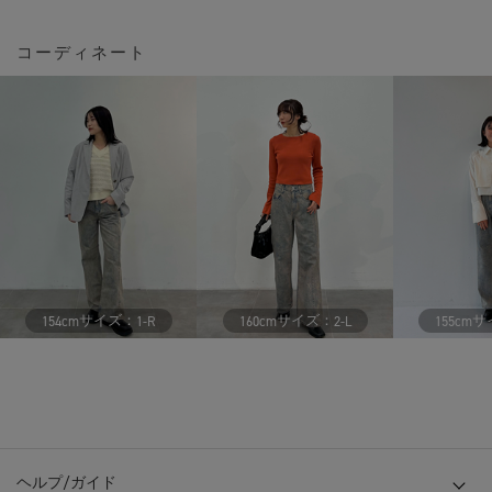
コーディネート
サイズ：
サイズ：
サ
154cm
1-R
160cm
2-L
155cm
ヘルプ/ガイド