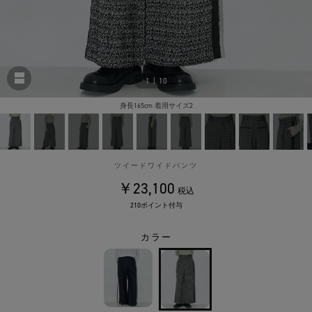
1
|
10
身長165cm 着用サイズ2
ツイードワイドパンツ
￥23,100
税込
210ポイント付与
カラー