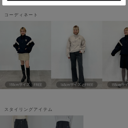
コーディネート
サイズ：
サイズ：
サ
155cm
FREE
165cm
FREE
155cm
スタイリングアイテム