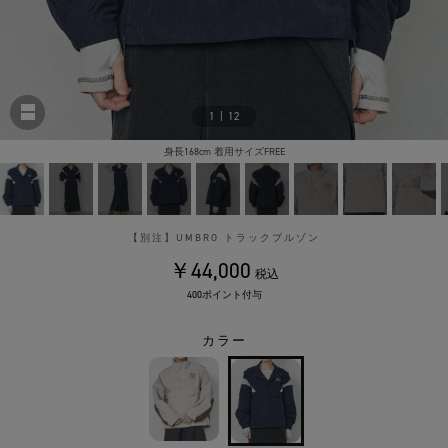
1
|
12
身長168cm 着用サイズFREE
【別注】UMBRO トラックブルゾン
￥44,000
税込
400ポイント付与
カラー