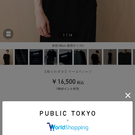
1
|
16
身長180cm 着用サイズ2
【残りわずか】ウールTシャツ
￥16,500
税込
150ポイント付与
カラー