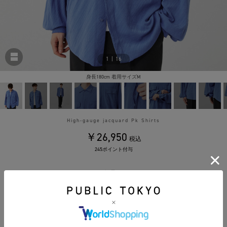
1
|
16
身長180cm 着用サイズM
High-gauge jacquard Pk Shirts
￥26,950
税込
245ポイント付与
カラー