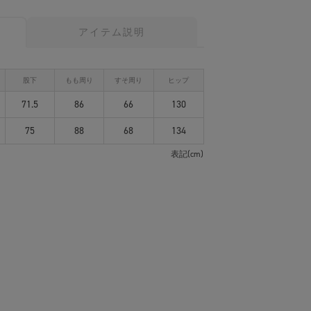
アイテム説明
股下
もも周り
すそ周り
ヒップ
71.5
86
66
130
75
88
68
134
表記(cm)