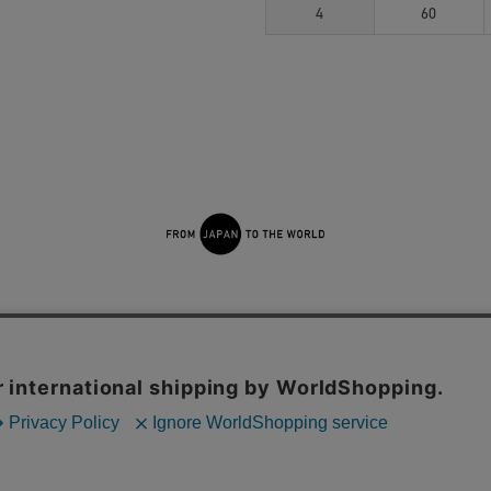
4
60
せ
よくあるご質問
ご利用規約
特定商取引法に基づく表記
プライバシーポリシー
ショッ
採用サイト
STUDIOUS
UNITED TOKYO
CITY TOKYO
THE TOKYO
CONZ
内の一部の機能および、サイトの使用状況の分析からマーケティング活動に
© TOKYO BASE CO.,LTD.