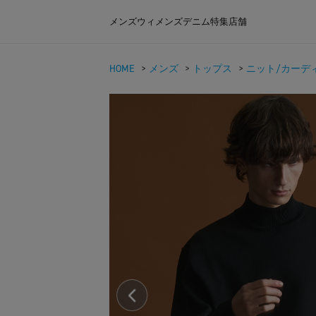
メンズ
ウィメンズ
デニム
特集
店舗
HOME
>
メンズ
>
トップス
>
ニット/カーデ