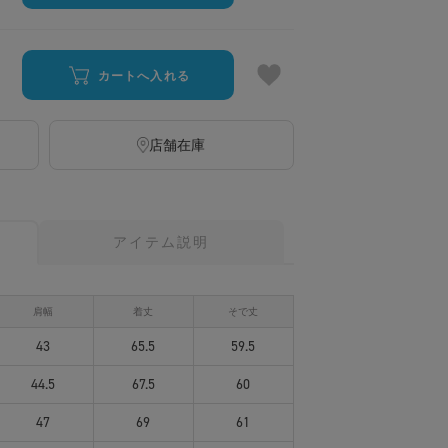
カートへ入れる
店舗在庫
アイテム説明
肩幅
着丈
そで丈
43
65.5
59.5
44.5
67.5
60
47
69
61