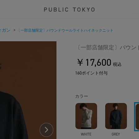
ィガン
>
〔一部店舗限定〕バウンドウールライトハイネックニット
〔一部店舗限定〕バウン
￥17,600
税込
160ポイント付与
カラー
WHITE
GREY