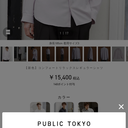
1
|
17
身長185cm 着用サイズ3
【新色】コンフォートリラックスレギュラーシャツ
￥15,400
税込
140ポイント付与
カラー