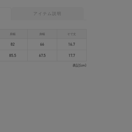
アイテム説明
肩幅
身幅
そで丈
82
66
16.7
85.5
67.5
17.7
表記(cm)