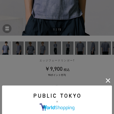
1
|
15
エッジフェードリンガーT
￥9,900
税込
90ポイント付与
カラー