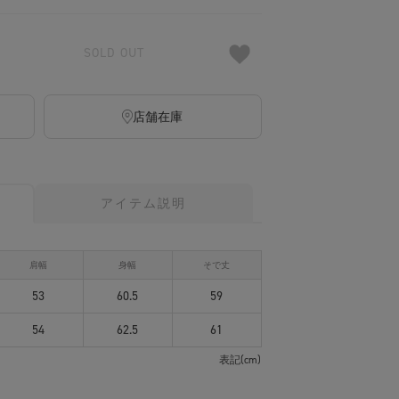
SOLD OUT
店舗在庫
アイテム説明
肩幅
身幅
そで丈
53
60.5
59
54
62.5
61
表記(cm)