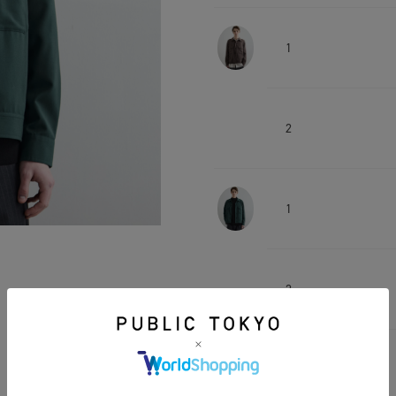
1
2
1
2
1