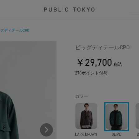
グディテールCPO
ビッグディテールCPO
￥29,700
税込
270ポイント付与
カラー
DARK BROWN
OLIVE
D