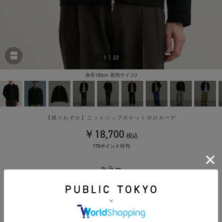
1
|
22
身長180cm 着用サイズ2
【残りわずか】ニットジップポケットポロカーデ
￥18,700
税込
170ポイント付与
カラー