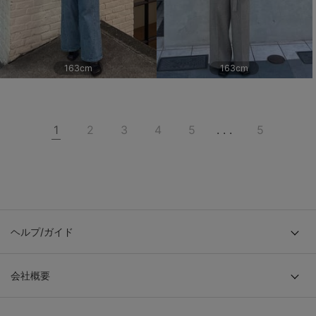
163cm
163cm
1
2
3
4
5
. . .
5
ヘルプ/ガイド
会社概要