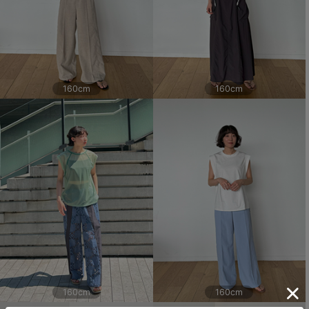
160cm
160cm
160cm
160cm