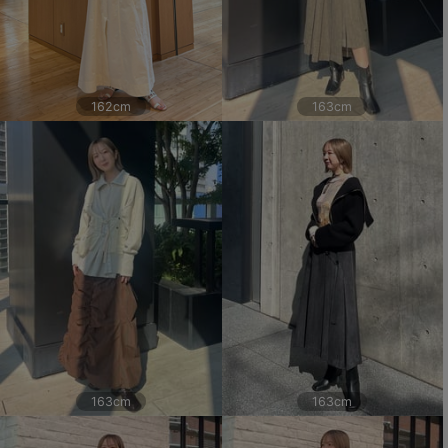
162cm
163cm
163cm
163cm