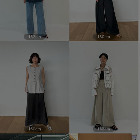
162cm
160cm
160cm
162cm