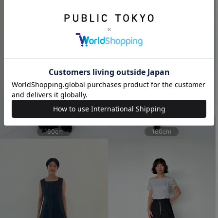
160cm
160cm