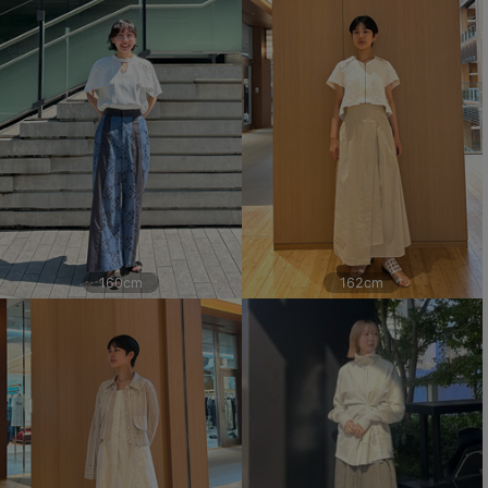
160cm
162cm