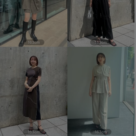
163cm
163cm
163cm
163cm