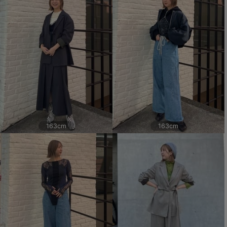
163cm
163cm