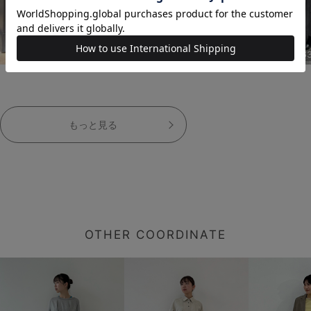
163cm
163cm
16
もっと見る
OTHER COORDINATE