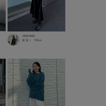
JINGUMAE
堤 奈々
152cm