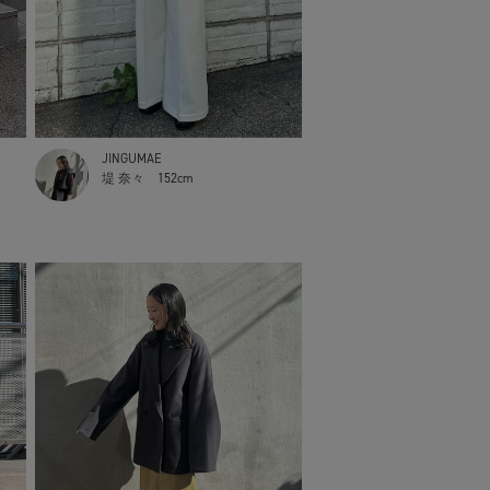
JINGUMAE
堤 奈々
152cm