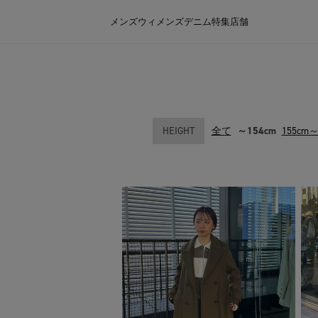
メンズ
ウィメンズ
デニム
特集
店舗
HEIGHT
全て
～154cm
155cm～