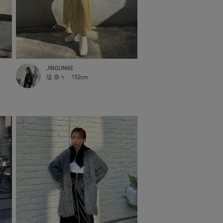
JINGUMAE
堤 奈々
152cm