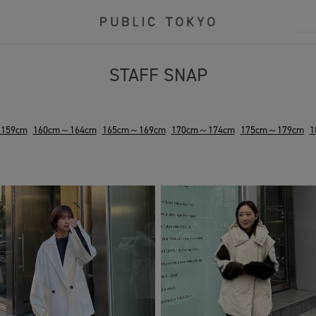
STAFF SNAP
159cm
160cm～164cm
165cm～169cm
170cm～174cm
175cm～179cm
1