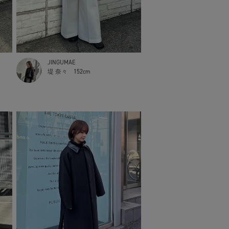
JINGUMAE
堤 奈々
152cm