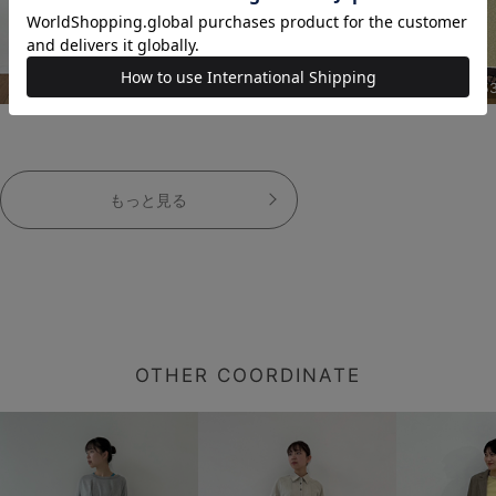
153cm
153cm
15
もっと見る
OTHER COORDINATE