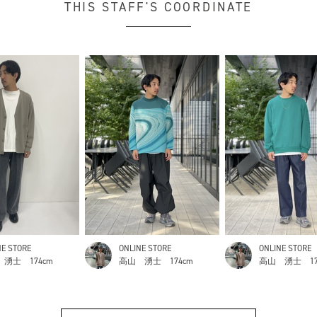
THIS STAFF'S COORDINATE
NE STORE
ONLINE STORE
ONLINE STORE
 湧士
174cm
高山 湧士
174cm
高山 湧士
1