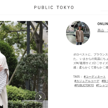
ONLIN
高山 
ポロベストに、ブラウンス
た。 いまからの気温にちょ
ズM/着用サイズ2 〇サイ
感：柔らかくて滑らか 〇
TAGS：
#コーディネート
#カジュアルコーデ
#秋
#PUBLICTOKYO
#Tシャツ