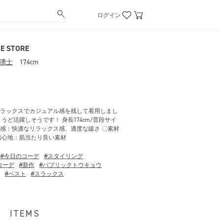
ログイン
E STORE
湧士
174cm
ラックスでカジュアル感を残して着用しまし
うど活躍しそうです！ 身長174cm/普段サイ
ズ感：快適なリラックス感、適度な緩さ 〇素材
着心地：肌当たり良い素材
#今日のコーデ
#スタイリング
コーデ
#新作
#パブリックトウキョウ
#ベスト
#スラックス
ITEMS