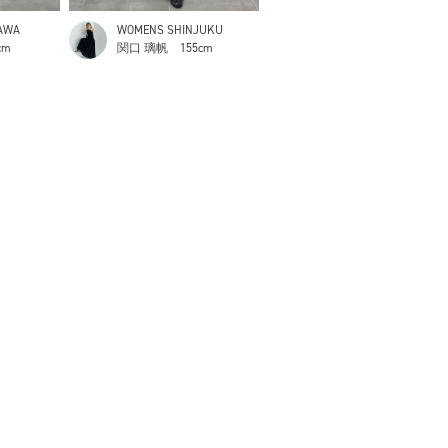
AWA
WOMENS SHINJUKU
cm
関口 璃帆
155cm