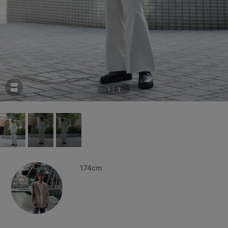
1
|
3
174cm