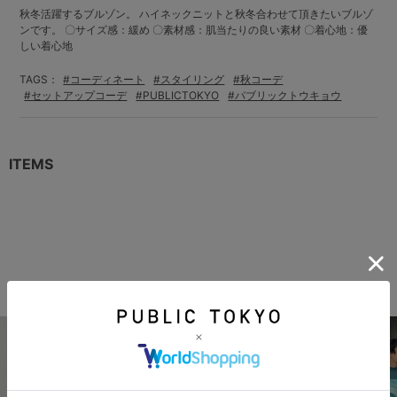
秋冬活躍するブルゾン。 ハイネックニットと秋冬合わせて頂きたいブルゾ
ンです。 〇サイズ感：緩め 〇素材感：肌当たりの良い素材 〇着心地：優
しい着心地
TAGS：
#コーディネート
#スタイリング
#秋コーデ
#セットアップコーデ
#PUBLICTOKYO
#パブリックトウキョウ
ITEMS
THIS STAFF'S COORDINATE