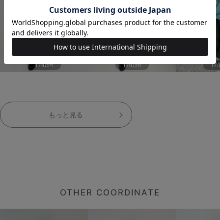
174cm
174cm
17
もっと見る
OTHER COORDINATE