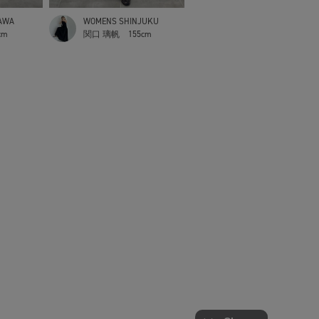
AWA
WOMENS SHINJUKU
cm
関口 璃帆
155cm