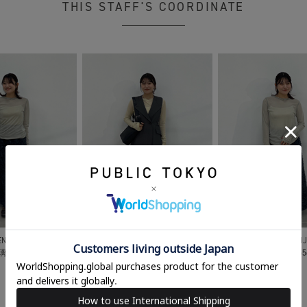
THIS STAFF'S COORDINATE
NS SHINJUKU
WOMENS SHINJUKU
WOMENS SHIN
 璃帆
155cm
関口 璃帆
155cm
関口 璃帆
15