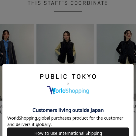
THIS STAFF'S COORDINATE
NS SHINJUKU
WOMENS SHINJUKU
WOMENS SHIN
楓
163cm
植野楓
163cm
植野楓
163cm