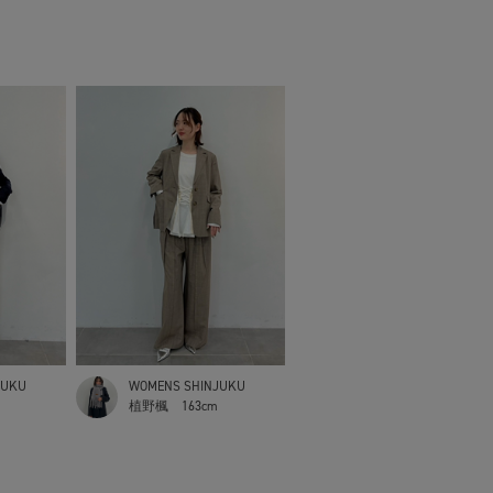
JUKU
WOMENS SHINJUKU
植野楓
163cm