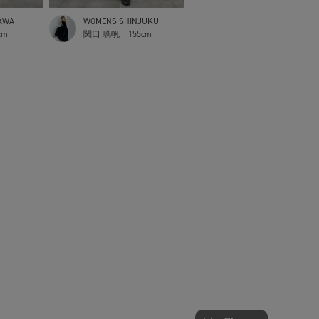
AWA
WOMENS SHINJUKU
cm
関口 璃帆
155cm