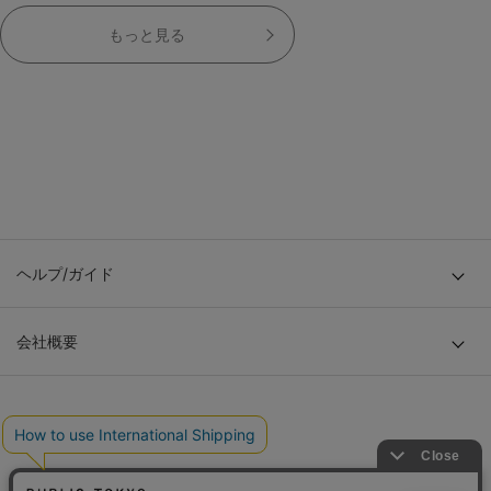
もっと見る
ヘルプ/ガイド
会社概要