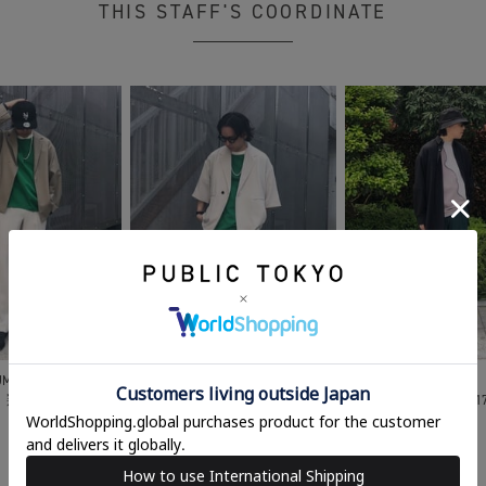
THIS STAFF'S COORDINATE
UMAE
JINGUMAE
JINGUMAE
 翔后
175cm
宮崎 翔后
175cm
宮崎 翔后
1