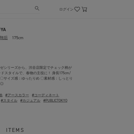
ログイン
UYA
翔后
175cm
ゼシリーズから、渋谷店限定でチェック柄が
ドスタイルで、春物の主役に！ 身長175cm/
3 〇サイズ感：ゆったりめ 〇素材感：しっとり
◎
地
#アースカラー
#コーディネート
#スタイル
#カジュアル
#PUBLICTOKYO
ITEMS