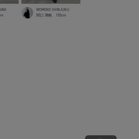
AWA
WOMENS SHINJUKU
cm
関口 璃帆
155cm