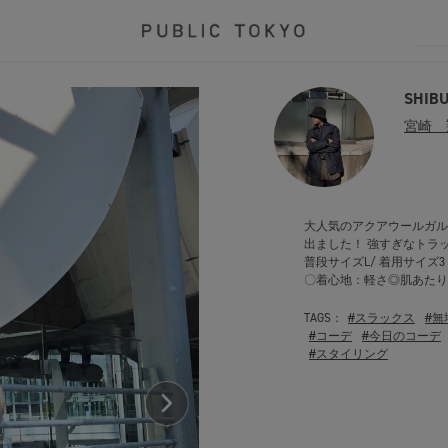
SHIB
宮崎 
大人気のアクアウールガル
出ました！ 強すぎなトラッ
普段サイズL/ 着用サイズ
〇着心地：軽さ◎肌あたり
TAGS：
#スラックス
#無
#コーデ
#今日のコーデ
#スタイリング