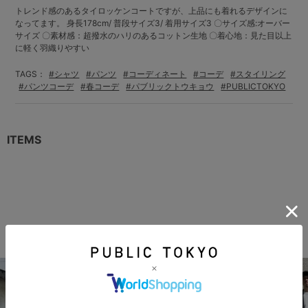
トレンド感のあるタイロッケンコートですが、上品にも着れるデザインに
なってます。 身長178cm/ 普段サイズ3/ 着用サイズ3 〇サイズ感:オーバー
サイズ 〇素材感：超撥水のハリのあるコットン生地 〇着心地：見た目以上
に軽く羽織りやすい
TAGS：
#シャツ
#パンツ
#コーディネート
#コーデ
#スタイリング
#パンツコーデ
#春コーデ
#パブリックトウキョウ
#PUBLICTOKYO
ITEMS
THIS STAFF'S COORDINATE