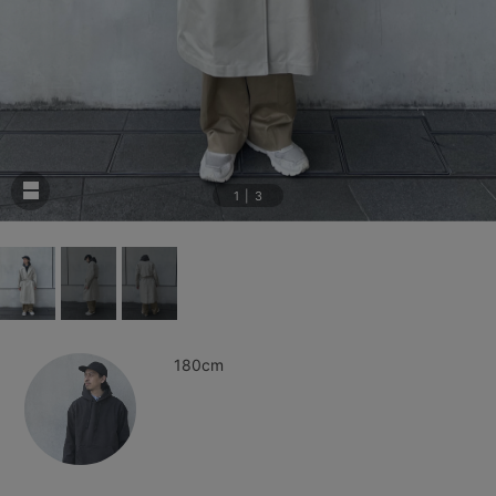
1
|
3
180cm