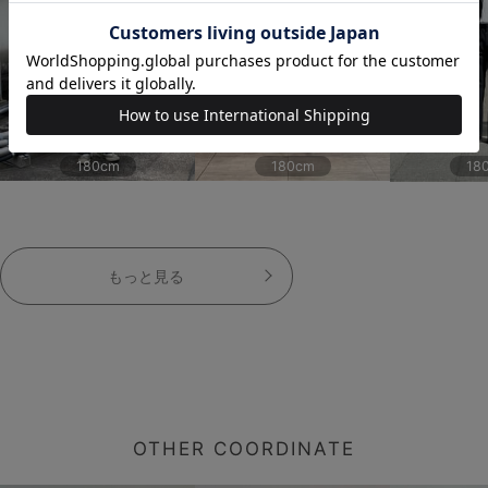
180cm
180cm
18
もっと見る
OTHER COORDINATE